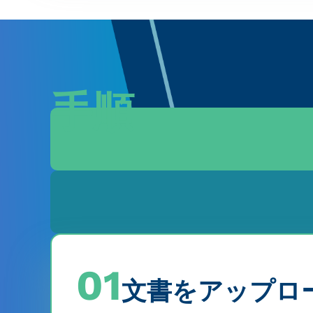
手順
01
文書をアップロ