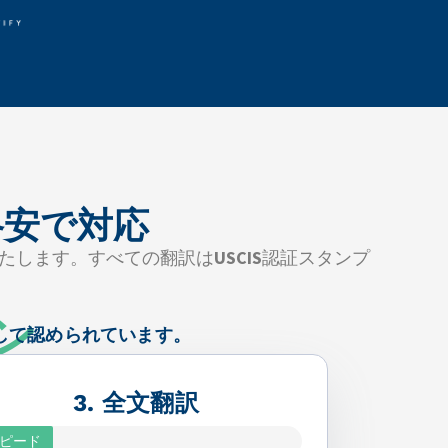
格安で対応
たします。すべての翻訳は
USCIS
認証スタンプ
ン
として認められています。
3. 全文翻訳
ピード