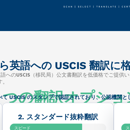
ら英語への USCIS 翻訳に
英語への
USCIS
（移民局）公文書翻訳を低価格でご提供い
す。
3
つの翻訳オプショ
て USCIS のスタンプで認証されており、公認機関
2. スタンダード抜粋翻訳
スピード
ス