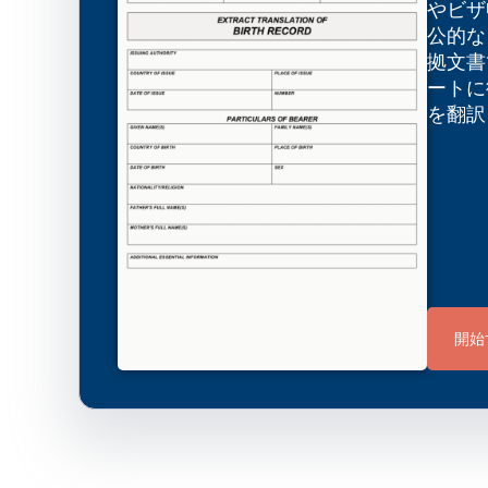
やビザ
公的な
拠文書
ートに
を翻訳
開始