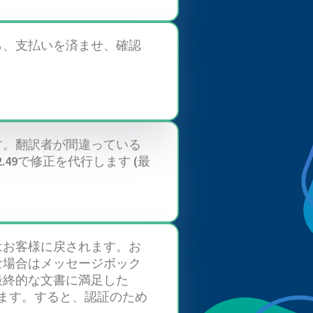
ら、支払いを済ませ、確認
す。翻訳者が間違っている
.49で修正を代行します (最
はお客様に戻されます。お
な場合はメッセージボック
最終的な文書に満足した
ックします。すると、認証のため