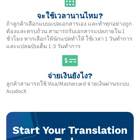
จะใช้เวลานานไหม?
ถ้าลูกค้าเลือกแบบแปลเอกสารเอง และทำทุกอย่างถูก
ต้องและครบถ้วน สามารถรับเอกสารแปลภายใน 1
ชั่วโมง หากเลือกให้นักแปลทำให้ ใช้เวลา 1 วันทำการ
และแปลฉบับเต็ม 1-3 วันทำการ
จ่ายเงินยังไง?
ลูกค้าสามารถใช้ Visa/Mastercard จ่ายเงินผ่านระบบ
AcudocX
Start Your Translation