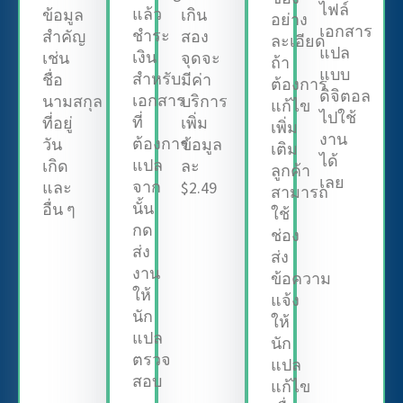
ไฟล์
แล้ว
ข้อมูล
เกิน
อย่าง
เอกสาร
ชำระ
สำคัญ
สอง
ละเอียด
แปล
เงิน
เช่น
จุดจะ
ถ้า
แบบ
สำหรับ
ชื่อ
มีค่า
ต้องการ
ดิจิตอล
เอกสาร
นามสกุล
บริการ
แก้ไข
ไปใช้
ที่
ที่อยู่
เพิ่ม
เพิ่ม
งาน
ต้องการ
วัน
ข้อมูล
เติม
ได้
แปล
เกิด
ละ
ลูกค้า
เลย
จาก
และ
$2.49
สามารถ
นั้น
อื่น ๆ
ใช้
กด
ช่อง
ส่ง
ส่ง
งาน
ข้อความ
ให้
แจ้ง
นัก
ให้
แปล
นัก
ตรวจ
แปล
สอบ
แก้ไข