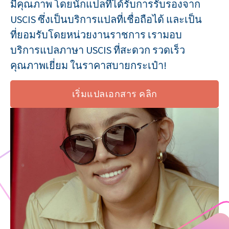
มีคุณภาพ โดยนักแปลที่ได้รับการรับรองจาก
USCIS ซึ่งเป็นบริการแปลที่เชื่อถือได้ และเป็น
ที่ยอมรับโดยหน่วยงานราชการ เรามอบ
บริการแปลภาษา USCIS ที่สะดวก รวดเร็ว
คุณภาพเยี่ยม ในราคาสบายกระเป๋า!
เริ่มแปลเอกสาร คลิก