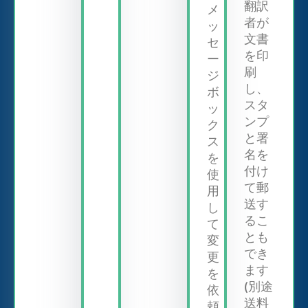
翻訳
メ
者が
ッ
文書
セ
を印
ー
刷
ジ
し、
ボ
スタ
ッ
ンプ
ク
と署
ス
名を
を
付け
使
て郵
用
送す
し
るこ
て
とも
変
でき
更
ます
を
(別途
依
送料
頼