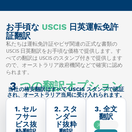
お手頃な
USCIS
日英運転免許
証翻訳
私たちは運転免許証やビザ関連の正式な書類の
USCIS 日英翻訳をお手頃な価格で提供します。す
べての翻訳は USCIS のスタンプ付きで提供します
ので、オーストラリア政府機関などで確実に認め
られます。
3
つの翻訳オプション
当社の格安翻訳はすべて USCIS スタンプで認証
され、オーストラリア当局に受け入れられます。
1. セル
2. スタ
3. 全文
フサー
ンダー
翻訳
ビス抜
ド抜粋
スピード
粋翻訳
翻訳