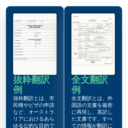
抜粋翻訳
全文翻訳
例
例
抜粋翻訳とは、市
全文翻訳とは、外
民権やビザの申請
国語の文書を厳密
など、オーストラ
に再現し、英訳し
リアにおけるあら
た文書です。すべ
ゆる公的な目的で
ての情報が翻訳に