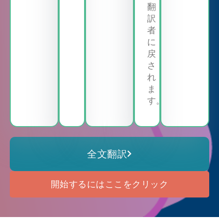
翻
訳
者
に
戻
さ
れ
ま
す。
全文翻訳
開始するにはここをクリック