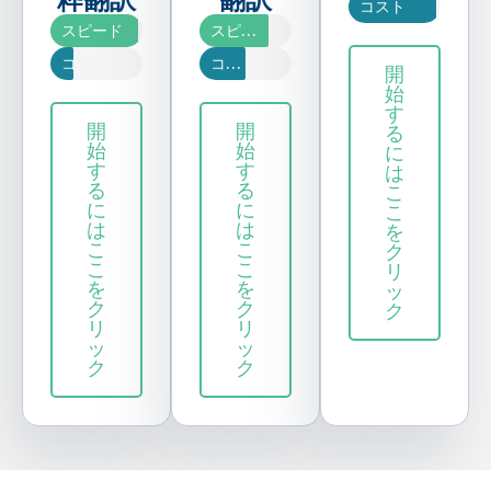
コスト
スピード
スピード
コスト
コスト
開
始
す
開
開
る
始
始
に
す
す
は
る
る
こ
に
に
こ
は
は
を
こ
こ
ク
こ
こ
リ
を
を
ッ
ク
ク
ク
リ
リ
ッ
ッ
ク
ク