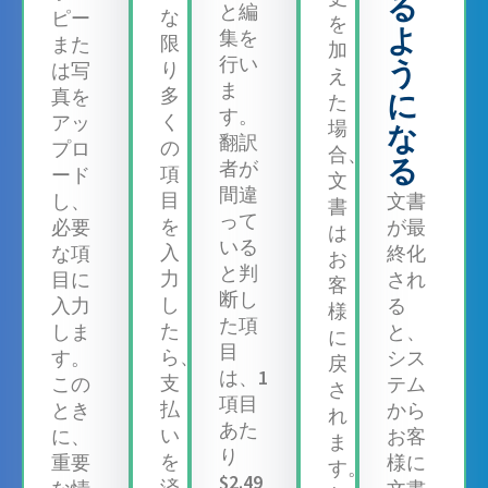
る
と編
な
ピー
を
よ
集を
限
また
加
行い
う
り
は写
え
ま
多
真を
に
た
す。
く
アッ
場
な
翻訳
の
プロ
合、
る
者が
項
ード
文
間違
目
し、
文書
書
って
を
必要
が最
は
いる
入
な項
終化
お
と判
力
目に
され
客
断し
し
入力
る
様
た項
た
しま
と、
に
目
ら、
す。
シス
戻
は、1
支
この
テム
さ
項目
払
とき
から
れ
あた
い
に、
お客
ま
り
を
重要
様に
す。
$2.49
済