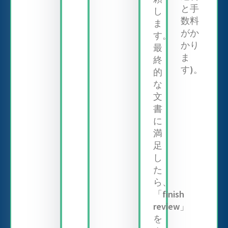
と手
し
数料
ま
がか
す。
かり
最
ま
終
す)。
的
な
文
書
に
満
足
し
た
ら、
「finish
review」
を