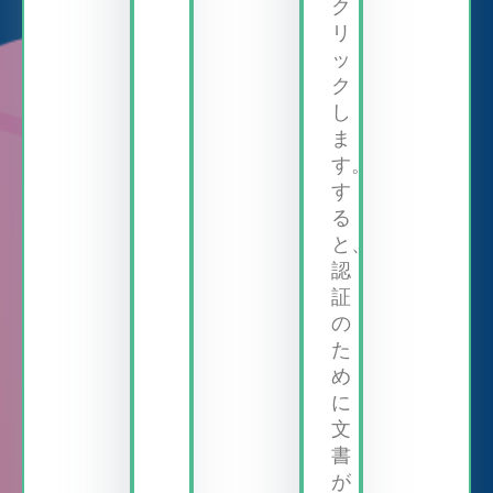
ク
リ
ッ
ク
し
ま
す。
す
る
と、
認
証
の
た
め
に
文
書
が