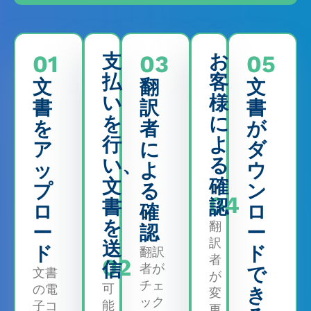
01
支
03
お
05
払
客
文
翻
文
い
様
書
訳
書
を
に
を
者
が
行
よ
ア
に
ダ
い、
る
ッ
よ
ウ
文
確
プ
る
ン
04
書
認
ロ
確
ロ
を
翻
ー
認
ー
訳
送
ド
ド
翻訳
者
02
信
者が
で
文書
が
チェ
可
の電
き
変
ック
能
子コ
更