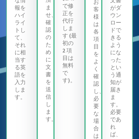
な情
文書
お
で修
ま
報を
がダ
客
正を
せ、
ハイ
ウン
様
代行
確
ライ
ロー
は
しま
認
トし
ドで
各
す (最
の
て、
きる
項
初の
た
それ
よう
目
2 項
め
に相
にな
を
目は
に
当す
った
よ
無料
文
る英
とい
く
で
書
語を
う通
確
す)。
を
入力
知が
認
送
しま
届き
し、
信
す。
ま
必
し
す。
要
ま
必要
な
す。
であ
場
れ
合
ば、
は